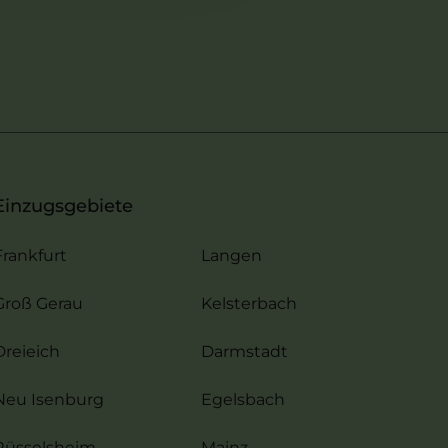
Einzugsgebiete
Frankfurt
Langen
Groß Gerau
Kelsterbach
Dreieich
Darmstadt
Neu Isenburg
Egelsbach
Rüsselsheim
Mainz