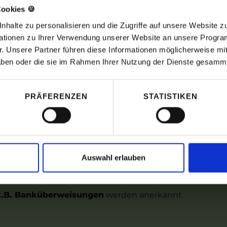
vierungungen, Erhaltung- oder Moderniesierungsmaßna
ookies 🍪
reffen. Hierzu gehören auch
Baumpflege-Maßnahmen
halte zu personalisieren und die Zugriffe auf unsere Website 
flege.
rmationen zu Ihrer Verwendung unserer Website an unsere Progra
. Unsere Partner führen diese Informationen möglicherweise m
 haben oder die sie im Rahmen Ihrer Nutzung der Dienste gesamm
ngen absetzen - darauf s
PRÄFERENZEN
STATISTIKEN
a Abs. 3 Einkommensteuergesetz (EstG) beim Finanz
uss ausgewiesen sein
, dass die Rechnung anerkannt 
 ausgewiesen sein
, da die Steuerminderung nur auf d
Auswahl erlauben
den kann -
Kosten für das Nutzen von Maschinen werd
 z.B. Banküberweisungen
werden anerkannt