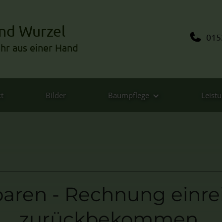
nd Wurzel
015
ehr
aus einer Hand
t
Bilder
Baumpflege
Leist
sparen - Rechnung einr
zurückbekommen