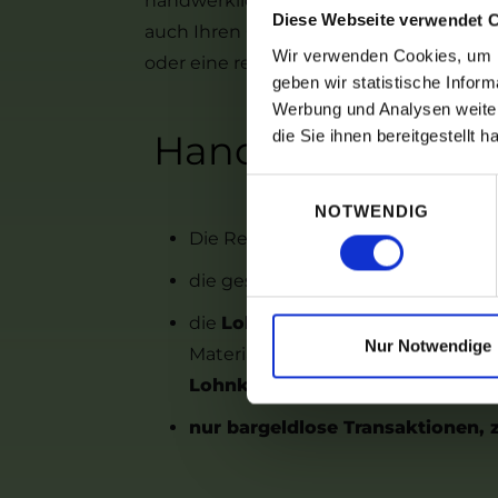
handwerklichen Tätigkeiten für Reno
Diese Webseite verwendet C
auch Ihren Garten oder Grundstück bet
Wir verwenden Cookies, um In
oder eine regelmäßige Rundum-Baump
geben wir statistische Info
Werbung und Analysen weiter
die Sie ihnen bereitgestellt
Handwerkerrechnu
Einwilligungsauswahl
NOTWENDIG
Die Rechnung wird
gemäß
§ 35 
die gesetzliche
Mehrwertsteuer m
die
Lohnkosten müssen getrennt
Nur Notwendige
Materialien geltend gemacht wer
Lohnkosten zählen
nur bargeldlose Transaktionen,