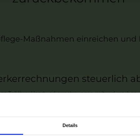
ege-Maßnahmen einreichen und Mw
kerrechnungen steuerlich a
nen Teil Ihrer Handwerkerrechnungen geltend machen u
g können abgezogen werden. Das entspricht bei 6000€
ünstigung auch bei Baumpfle
Details
en Sie im Kontext dieses Gesetzes beim Finanzamt ein