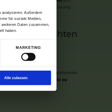
hmen, die
privaten Wohnraum
, d.h.
wie Baumfällung, Kronensicherung
zu analysieren. Außerdem
mme für soziale Medien,
it weiteren Daten zusammen,
elt haben.
ollten Sie achten
MARKETING
amt
eingereicht
wird
ie Lohnsteuer und nicht beispielsweise
Alle zulassen
en jedoch akzeptiert, da sie zu