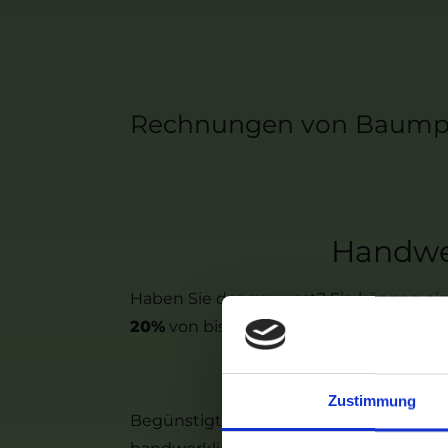
Rechnungen von Baumpfl
Handwer
Haben Sie das gewusst? Sie können ei
20%
von bis zu 6000 Euro der Rechnun
Steuerverg
Zustimmung
Begünstigte Handwerkerleistungen könn