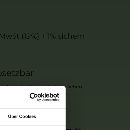
St (19%) + 1% sichern
bsetzbar
nd von der Steuerschuld abziehen.
 einer Minderung von 1200€.
ge-Arbeiten
Über Cookies
reichen. Das umfasst alle