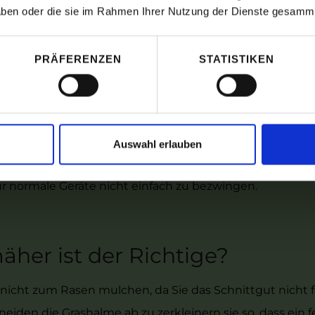
 haben oder die sie im Rahmen Ihrer Nutzung der Dienste gesamm
rt und Wetterbedingungen
PRÄFERENZEN
STATISTIKEN
 Wetter und der Standort klar sein: Trockene Standorte 
 ungeeignet. Auch sollten die Temperaturen stimmen, de
rnfalls Klumpen im Rasengut bilden können. 24 Stunden
ähende Fläche und ihre Eigenschaften betrachtet werd
Auswahl erlauben
n einen Unterschied bei der Arbeit. Nicht zuletzt spie
ür normale Geräte nicht einfach zu bezwingen.
her ist der Richtige?
nicht zum Rasen mulchen, da Sie das Schnittgut nicht 
iden die Grashalme ab zu zerkleinern sie so, dass ein f