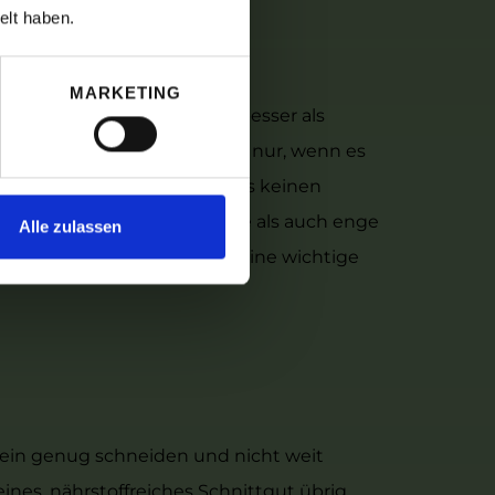
elt haben.
MARKETING
eignen sich beispielsweise besser als
nn das Mulchen funktioniert nur, wenn es
 nach dem Mulchen sollte es keinen
en. Sowohl die Gesamtfläche als auch enge
Alle zulassen
lt die Bodenbeschaffenheit eine wichtige
fein genug schneiden und nicht weit
eines, nährstoffreiches Schnittgut übrig